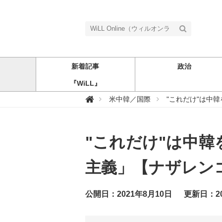
新着記事
政治
『WiLL』
W

米中韓／国際
"これだけ"は中
i
L
L
O
n
"これだけ"は中
l
i
n
e
主義」【ナザレン
（
ウ
ィ
ル
公開日：2021年8月10日
更新日：20
オ
ン
ラ
イ