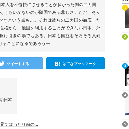
で日本人を不愉快にさせることが多かった例の二カ国。
記事を読む
1
そうもいかないのが隣国である悲しさ。ただ、そん
うべきという点も…。それは彼らの二カ国の徹底した
性格から、他国を利用することができない日本。外
駆け引きの場でもある。日本も国益をそろそろ真剣
記事を読む
2
けることになるであろう―
ツイートする
はてなブックマーク
記事を読む
3
記事を読む
4
治日本
記事を読む
5