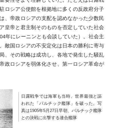
駐ロシア公使館を根拠地に多くの反政府分子
は、帝政ロシアの支配を認めなかった少数民
ア皇帝と君主制そのものを否定していた社会
904年にレーニンとも会談していた）。社会主
、敵国ロシアの不安定化は日本の勝利に寄与
局、その戦略は成功し、各地で発生した騒乱
帝政ロシアを弱体化させ、第一ロシア革命が
日露戦争では海軍も当時、世界最強と謳
われた「バルチック艦隊」を破った。写
真は1905年5月27日早朝、バルチック艦隊
との決戦に出撃する連合艦隊