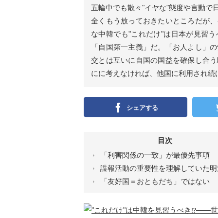
ン
五輪中でも散々"イヤな"態度や言動
）
全くもう放っておきたいところだが、
な中韓でも"これだけ"は日本が見習
「自国第一主義」だ。「お人よし」の
交とは互いに自国の国益を確保し合う
にに考えなければ、他国に利用され続
シェアする
目次
「利害関係の一致」が最優先事項
諜報活動の重要性を理解していた明
「友好国＝おともだち」ではない