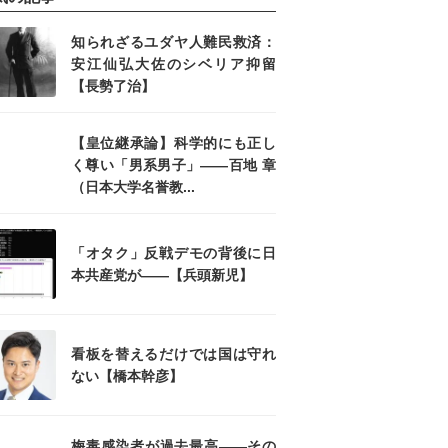
知られざるユダヤ人難民救済：
安江仙弘大佐のシベリア抑留
【長勢了治】
【皇位継承論】科学的にも正し
く尊い「男系男子」――百地 章
（日本大学名誉教...
「オタク」反戦デモの背後に日
本共産党が――【兵頭新児】
看板を替えるだけでは国は守れ
ない【橋本幹彦】
梅毒感染者が過去最高――その