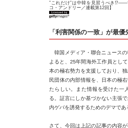
"これだけ"は中韓を見習うべき⁉―
コ・アンドリー／連載第12回】
「利害関係の一致」が最優
韓国メディア・聯合ニュースの
よると、25年間海外工作員とし
本の極右勢力を支援しており、独
民団体の内部情報を、日本の極右
たらしい。また情報を受けた一
る。証言にしか基づかない主張で
内ゲバを誘発するためのデマであ
さて、今回は上記の記事の内容が