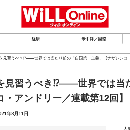
経済
米中韓／国際
韓を見習うべき⁉――世界では当たり前の「自国第一主義」【ナザレンコ
韓を見習うべき⁉――世界では当
コ・アンドリー／連載第12回】
21年8月11日
人