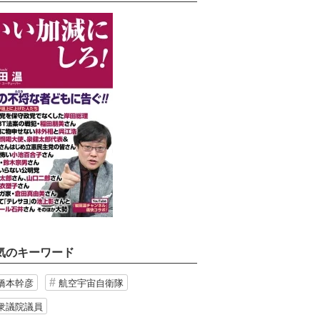
気のキーワード
橋本幹彦
航空宇宙自衛隊
衆議院議員