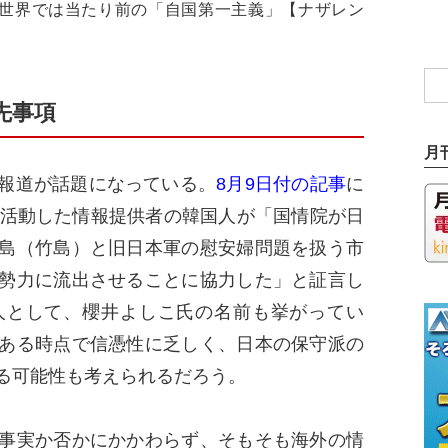
―世界では当たり前の「自国第一主義」【ナザレン
先事項
月
報道が話題になっている。
8月9日付の記事
に
て活動した情報提供者の韓国人が「国情院が日
島（竹島）と旧日本軍の慰安婦問題を扱う市
勢力に流出させることに協力した」と証言し
人として、櫻井よしこ氏の名前も挙がってい
ある時点で信憑性に乏しく、日本の保守派の
る可能性も考えられるだろう。
事実か否かにかかわらず、そもそも海外の情