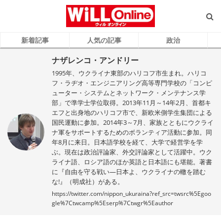
新着記事
人気の記事
政治
ナザレンコ・アンドリー
1995年、ウクライナ東部のハリコフ市生まれ。ハリコ
フ・ラヂオ・エンジニアリング高等専門学校の「コンピ
ューター・システムとネットワーク・メンテナンス学
部」で準学士学位取得。2013年11月～14年2月、首都キ
エフと出身地のハリコフ市で、新欧米側学生集団による
国民運動に参加。2014年3～7月、家族とともにウクライ
ナ軍をサポートするためのボランティア活動に参加。同
年8月に来日。日本語学校を経て、大学で経営学を学
ぶ。現在は政治評論家、外交評論家として活躍中。ウク
ライナ語、ロシア語のほか英語と日本語にも堪能。著書
に『自由を守る戦い―日本よ、ウクライナの轍を踏む
な!』（明成社）がある。
https://twitter.com/nippon_ukuraina?ref_src=twsrc%5Egoo
gle%7Ctwcamp%5Eserp%7Ctwgr%5Eauthor