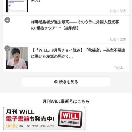
社会／歴史
む
4
梅毒感染者が過去最高――そのウラに外国人観光客
の“爆抜きツアー”【生駒明】
社会／歴史
む
5
【『WiLL』8月号チョイ読み】『秋篠宮』─皇室不要論
に導いた左派の悪だく...
『WiLL』
続きを見る
月刊WiLL最新号はこちら