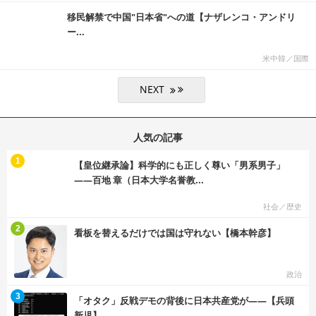
移民解禁で中国"日本省"への道【ナザレンコ・アンドリ
ー...
米中韓／国際
人気の記事
む
1
【皇位継承論】科学的にも正しく尊い「男系男子」
――百地 章（日本大学名誉教...
社会／歴史
む
2
看板を替えるだけでは国は守れない【橋本幹彦】
政治
む
3
「オタク」反戦デモの背後に日本共産党が――【兵頭
新児】