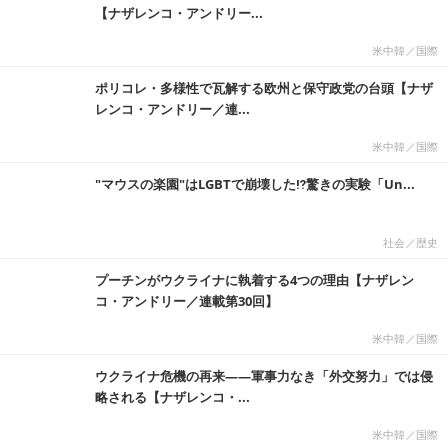
【ナザレンコ・アンドリー...
米中韓／国際
ポリコレ・多様性で瓦解する欧州と保守政党の台頭【ナザ
レンコ・アンドリー／連...
米中韓／国際
"マウスの楽園"はLGBTで崩壊した⁉驚きの実験「Un...
社会／歴史
プーチンがウクライナに執着する4つの理由【ナザレン
コ・アンドリー／連載第30回】
米中韓／国際
ウクライナ危機の再来――軍事力なき「外交努力」では侵
略される【ナザレンコ・...
米中韓／国際