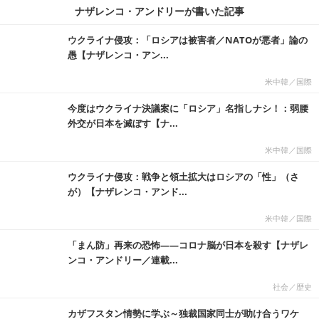
ナザレンコ・アンドリーが書いた記事
ウクライナ侵攻：「ロシアは被害者／NATOが悪者」論の
愚【ナザレンコ・アン...
米中韓／国際
今度はウクライナ決議案に「ロシア」名指しナシ！：弱腰
外交が日本を滅ぼす【ナ...
米中韓／国際
ウクライナ侵攻：戦争と領土拡大はロシアの「性」（さ
が）【ナザレンコ・アンド...
米中韓／国際
「まん防」再来の恐怖――コロナ脳が日本を殺す【ナザレ
ンコ・アンドリー／連載...
社会／歴史
カザフスタン情勢に学ぶ～独裁国家同士が助け合うワケ