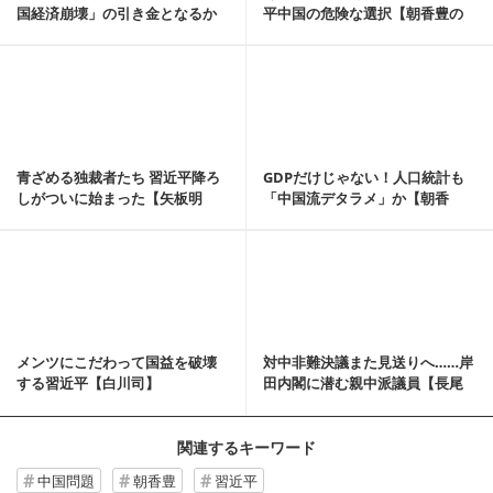
国経済崩壊」の引き金となるか
平中国の危険な選択【朝香豊の
【朝香豊の日本再興...
日本再興原論 N...
記事を読む
青ざめる独裁者たち 習近平降ろ
GDPだけじゃない！人口統計も
しがついに始まった【矢板明
「中国流デタラメ」か【朝香
夫：WiLL HE...
豊】
記事を読む
メンツにこだわって国益を破壊
対中非難決議また見送りへ……岸
する習近平【白川司】
田内閣に潜む親中派議員【長尾
敬】
関連するキーワード
中国問題
朝香豊
習近平