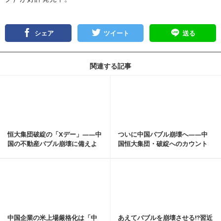
シェア
ツイート
送る
関連する記事
記事を読む
恒大集団破綻の「Xデー」――中
ついに中国バブル崩壊へ――中
国の不動産バブル崩壊に備えよ
国恒大集団・破綻へのカウント
【朝香豊の日本再...
ダウン【朝香豊の日...
記事を読む
中国企業の米上場厳格化は「中
あえてバブルを崩壊させる⁉習近