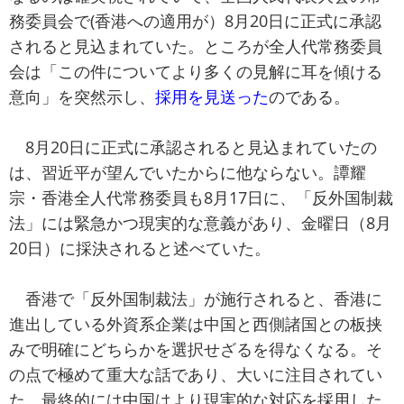
務委員会で(香港への適用が）8月20日に正式に承認
されると見込まれていた。ところが全人代常務委員
会は「この件についてより多くの見解に耳を傾ける
意向」を突然示し、
採用を見送った
のである。
8月20日に正式に承認されると見込まれていたの
は、習近平が望んでいたからに他ならない。譚耀
宗・香港全人代常務委員も8月17日に、「反外国制裁
法」には緊急かつ現実的な意義があり、金曜日（8月
20日）に採決されると述べていた。
香港で「反外国制裁法」が施行されると、香港に
進出している外資系企業は中国と西側諸国との板挟
みで明確にどちらかを選択せざるを得なくなる。そ
の点で極めて重大な話であり、大いに注目されてい
た。最終的には中国はより現実的な対応を採用した