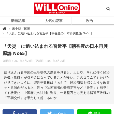
新着記事
人気の記事
政治
W
米中韓／国際

i
「天災」に追い込まれる習近平【朝香豊の日本再興原論 No65】
L
L
O
n
「天災」に追い込まれる習近平【朝香豊の日本再興
l
i
原論 No65】
n
e
（
公開日：2021年8月24日
更新日：2021年8月25日
ウ
ィ
ル
オ
繰り返される中国の王朝交代の歴史を見ると、天災や、それに伴う経済
ン
ラ
危機（飢餓）が引き金になっていることが多い。このコラムでもたびた
イ
び見てきたように、習近平政権は「あえて」経済崩壊を招くような政策
ン
）
をとる傾向がある上、近々では河南省の豪雨災害など「天災」も頻発し
てる状況だ。中国歴史の法則に則り、一見盤石とも見える習近平政権の
「王朝交代」は果たして起こるのか－
シェア
ツイート
送る