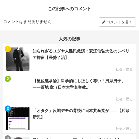
この記事へのコメント
コメントはまだありません
コメントを書く
人気の記事
む
1
知られざるユダヤ人難民救済：安江仙弘大佐のシベリ
ア抑留【長勢了治】
社会／歴史
む
2
【皇位継承論】科学的にも正しく尊い「男系男子」
――百地 章（日本大学名誉教...
社会／歴史
む
3
「オタク」反戦デモの背後に日本共産党が――【兵頭
新児】
社会／歴史
む
4