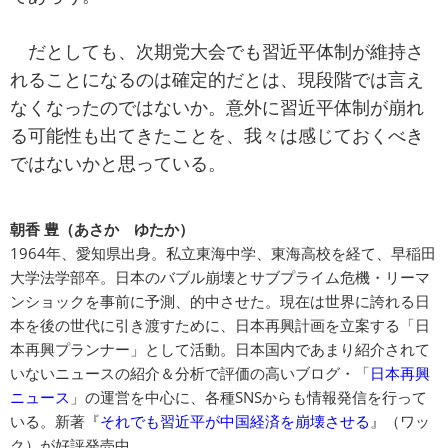
だとしても、次期党大会でも習近平体制が維持さ
れることになるのは確定的だとは、現段階では言え
なくなったのではないか。意外に習近平体制が崩れ
る可能性も出てきたことを、我々は感じておくべき
ではないかと思っている。
朝香 豊（あさか ゆたか）
1964年、愛知県出身。私立東海中学、東海高校を経て、早稲田
大学法学部卒。日本のバブル崩壊とサブプライム危機・リーマ
ンショックを事前に予測、的中させた。現在は世界に誇れる日
本を後の世代に引き渡すために、日本再興計画を立案する「日
本再興プランナー」として活動。日本国内であまり紹介されて
いないニュースの紹介＆分析で評価の高いブログ・「
日本再興
ニュース
」の運営を中心に、各種SNSからも情報発信を行って
いる。新著『
それでも習近平が中国経済を崩壊させる
』（ワッ
ク）が好評発売中。