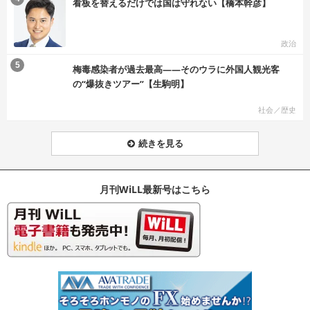
看板を替えるだけでは国は守れない【橋本幹彦】
政治
む
5
梅毒感染者が過去最高――そのウラに外国人観光客
の“爆抜きツアー”【生駒明】
社会／歴史
続きを見る
月刊WiLL最新号はこちら