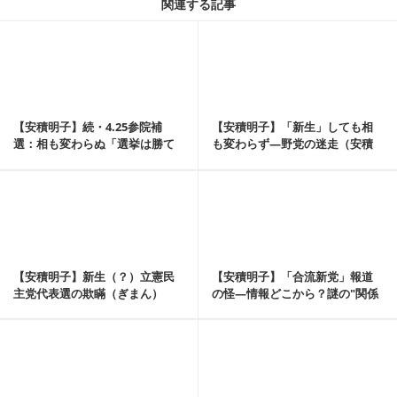
関連する記事
記事を読む
【安積明子】続・4.25参院補
【安積明子】「新生」しても相
選：相も変わらぬ「選挙は勝て
も変わらず―野党の迷走（安積
ばよい」の人々（...
明子《あづみん》の...
記事を読む
【安積明子】新生（？）立憲民
【安積明子】「合流新党」報道
主党代表選の欺瞞（ぎまん）
の怪―情報どこから？謎の"関係
（安積明子《あづみん...
者&q...
記事を読む