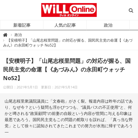
新着記事
人気の記事
政治
W
政治

i
【安積明子】「山尾志桜里問題」の対応が握る、国民民主党の命運【《あづ
L
みん》の永田町ウォッチ No52】
L
O
n
l
【安積明子】「山尾志桜里問題」の対応が握る、国
i
n
e
民民主党の命運【《あづみん》の永田町ウォッチ
（
ウ
No52】
ィ
ル
オ
公開日：2021年5月1日
更新日：2021年5月14日
ン
ラ
イ
ン
山尾志桜里衆議院議員に「文春砲」がさく裂。報道内容は昨年の話であ
）
り、なぜ今？という疑問も浮かびつつも、"議員パスの不正使用"と、何
かと噂される"政策顧問"の前妻の自殺という内容が世間に与える印象は
最悪であろう。国民民主党もこの問題の舵取りを誤れば、「真っ当な野
党」として徐々に認知されてきたこれまでの努力が水泡に帰すであろう
―