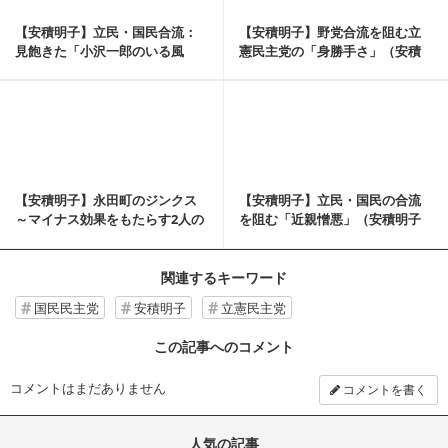
【安積明子】立民・国民合流：
【安積明子】野党合流を阻む立
見飽きた「小沢一郎のいる風
憲民主党の「身勝手さ」（安積
景」（安積明子《あづ...
明子《あづみん》の...
記事を読む
【安積明子】永田町のジンクス
【安積明子】立民・国民の合流
～マイナス効果をもたらす2人の
を阻む「近親憎悪」（安積明子
議員とは～（安積...
《あづみん》の永田...
関連するキーワード
国民民主党
安積明子
立憲民主党
この記事へのコメント
コメントはまだありません
コメントを書く
人気の記事