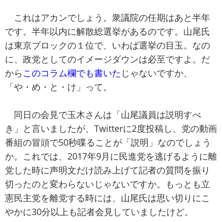
これはアカンでしょう。衆議院の任期はあと半年
です。半年以内に解散総選挙があるのです。山尾氏
は東京ブロックの１位で、いわば選挙の目玉。なの
に、政党としてのイメージダウンは必至ですよ。だ
から
このコラム欄でも書いた
じゃないですか、
「や・め・と・け」って。
同日の会見で玉木さんは「山尾議員は説明すべ
き」と言いましたが、Twitterに2度投稿し、党の動画
番組の冒頭で50秒喋ることが「説明」なのでしょう
か。これでは、2017年9月に民進党を逃げるように離
党した時に声明文だけ読み上げて記者の質問を振り
切ったのと変わらないじゃないですか。もっとも立
憲民主党を離党する時には、山尾氏は思い切りにこ
やかに30分以上も記者会見していましたけど。