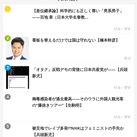
む
1
【皇位継承論】科学的にも正しく尊い「男系男子」
――百地 章（日本大学名誉教...
社会／歴史
む
2
看板を替えるだけでは国は守れない【橋本幹彦】
政治
む
3
「オタク」反戦デモの背後に日本共産党が――【兵頭
新児】
社会／歴史
む
4
梅毒感染者が過去最高――そのウラに外国人観光客
の“爆抜きツアー”【生駒明】
社会／歴史
む
5
被災地でレイプ多発⁉NHKはフェミニストの手先か
【兵頭新児】