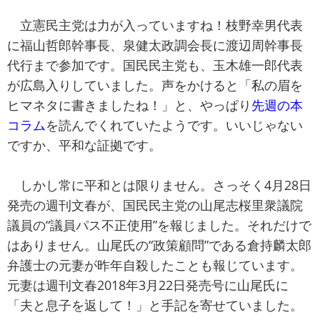
立憲民主党は力が入っていますね！枝野幸男代表
に福山哲郎幹事長、泉健太政調会長に渡辺周幹事長
代行まで参加です。国民民主党も、玉木雄一郎代表
が広島入りしていました。声をかけると「私の眉を
ヒマネタに書きましたね！」と、やっぱり
先週の本
コラム
を読んでくれていたようです。いいじゃない
ですか、平和な証拠です。
しかし常に平和とは限りません。さっそく4月28日
発売の週刊文春が、国民民主党の山尾志桜里衆議院
議員の“議員パス不正使用”を報じました。それだけで
はありません。山尾氏の“政策顧問”である倉持麟太郎
弁護士の元妻が昨年自殺したことも報じています。
元妻は週刊文春2018年3月22日発売号に山尾氏に
「夫と息子を返して！」と手記を寄せていました。