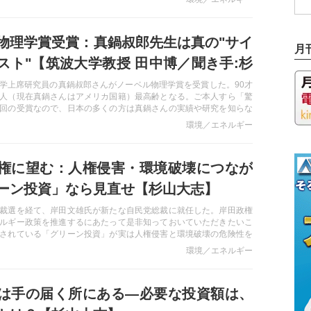
が、ついにその魔手が科学分野にまで及んだかと思うとやりきれな
物理学賞受賞：真鍋叔郎先生は真の"サイ
月
スト"【筑波大学教授 田中博／聞き手:杉
学上席研究員の真鍋叔郎さんがノーベル物理学賞を受賞した。90才
人（現在真鍋さんはアメリカ国籍）最高齢となる。ご本人すら「驚
回の受賞なので、日本の多くの方は真鍋さんの実績や研究を知らな
。それでは、果たして真鍋さんとはどのような方で、どのような研
環境／エネルギー
のであろうか。真鍋さんと親交があった気候学および気象学専門家
教授にDaily WiLL Onlineでおなじみの杉山大志氏が聞いた。
権に望む：人権侵害・環境破壊につなが
ーン投資」なら見直せ【杉山大志】
裁選を経て、岸田文雄氏が新たな自民党総裁に就任した。岸田政権
ルギー政策を推進するにあたって是非知っておいていただきたいこ
されている「グリーン投資」が実は人権侵害と環境破壊の危険性を
う点だ。上っ面だけの「脱炭素」や「カーボンニュートラル」に囚
環境／エネルギー
く、現在のエネルギーを構成している様々な要素と日本経済の未来
えたエネルギー政策を期待する。
は手の届く所にある―必要な投資額は、