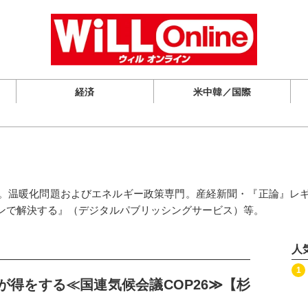
経済
米中韓／国際
。温暖化問題およびエネルギー政策専門。産経新聞・『正論』レ
ンで解決する』（デジタルパブリッシングサービス）等。
人
記事を読む
1
が得をする≪国連気候会議COP26≫【杉