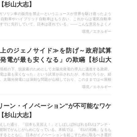
【杉山大志】
年にガソリン車の販売を禁止—というニュースが世界を駆け巡ったよう
ン自動車やハイブリッド自動車はもう古い、これからは電気自動車
州はすでに先行していて、日本は遅れている」――こんな意見をよくメ
る。しかし、電気自動車は本当に未来の本命技術だと断言できるの
環境／エネルギー
術の歴史から例を引いて、電気自動車の将来を２回に分けて占いま
上のジェノサイド≫を防げ～政府試算
発電が最も安くなる」の欺瞞【杉山大
境相の下、脱炭素のためとして太陽光発電の導入に邁進する政府。
電は最も安くなった」という試算が示されたが、本当だろうか。経
、太陽光発電には深刻な問題が山積しており、このままでは≪屋根
イド≫が起きかねない。データを真摯に検討し、政府は導入政策を
環境／エネルギー
べきではないかー
グリーン・イノベーション"が不可能なワケ
【杉山大志】
えした通り、「日本も見習え！」としばしば叫ばれるEUはアンチ・
規制でがんじがらめになっている。本稿では、「EUの戦略」なるも
するとともに、日本がイノベーションを起こすために取るべき選択