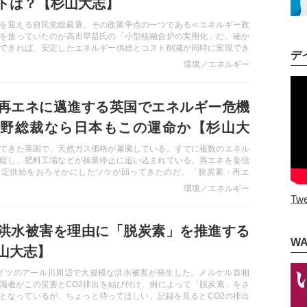
トは？【杉山大志】
開票を迎える自民党総裁選。その政策争点の一つである≪エネルギー政
を放っていたのが高市早苗氏の「小型核融合炉の実用化」だ。確か
できれば、安定したエネルギー供給とコスト削減が同時に実現でき
デ
融合は実用化まであとどれぐらいなのか。核融合技術とその小型化
環境／エネルギー
面を解説する。
再エネに邁進する英国でエネルギー危機
野総裁なら日本もこの運命か【杉山大
てきた英国で、天然ガス価格が暴騰している。すでに複数のエネル
綻し、肥料工場などが操業停止に追い込まれている。再エネを妄信
安定供給をおろそかにしたツケが回ってきたのだ。「脱炭素・再エ
日本も同じ運命を歩むのか？
環境／エネルギー
Twe
洪水被害を理由に「脱炭素」を推進する
W
山大志】
イツのアール川周辺で大規模な洪水被害が発生した。メルケル首相
識者がこの災害とCO2排出を結び付け、例によって「脱炭素」をさ
となっているが、ちょっと待ってほしい。記録を見るとCO2の排出