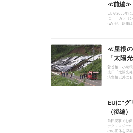
≪前編≫
EUが2035
に、「ガソリ
(EV)だ、欧
ディアで見かけ
だろうか。技
す。
記事を読む
≪屋根の
「太陽光
志】
菅首相・小泉環
先日「太陽光発
済負担以外にも
の上のジェノサ
白紙から見直す
記事を読む
EUに"
（後編）
前回記事でお伝
テクノロジーの
のの正体を深堀