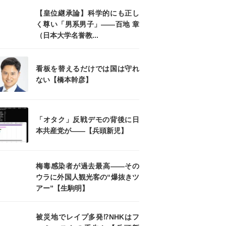
【皇位継承論】科学的にも正し
く尊い「男系男子」――百地 章
（日本大学名誉教...
看板を替えるだけでは国は守れ
ない【橋本幹彦】
「オタク」反戦デモの背後に日
本共産党が――【兵頭新児】
梅毒感染者が過去最高――その
ウラに外国人観光客の“爆抜きツ
アー”【生駒明】
被災地でレイプ多発⁉NHKはフ