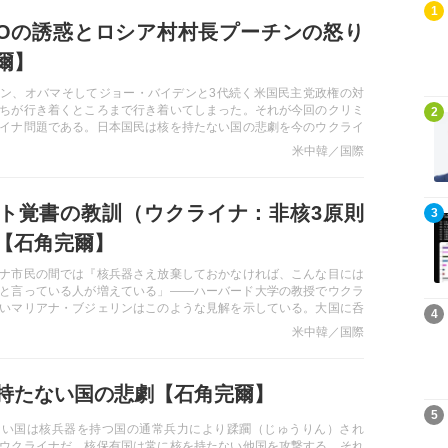
記事を読む
1
TOの誘惑とロシア村村長プーチンの怒り
爾】
ン、オバマそしてジョー・バイデンと3代続く米国民主党政権の対
記事を読む
ちが行き着くところまで行き着いてしまった。それが今回のクリミ
2
イナ問題である。日本国民は核を持たない国の悲劇を今のウクライ
あり、そこから学ばなくてはならない。
米中韓／国際
ト覚書の教訓（ウクライナ：非核3原則
記事を読む
3
【石角完爾】
ナ市民の間では『核兵器さえ放棄しておかなければ、こんな目には
と言っている人が増えている」――ハーバード大学の教授でウクラ
いマリアナ・ブジェリンはこのような見解を示している。大国に呑
記事を読む
4
めに、そしてウクライナの悲劇を教訓とするために、日本がすべき
米中韓／国際
持たない国の悲劇【石角完爾】
記事を読む
5
ない国は核兵器を持つ国の通常兵力により蹂躙（じゅうりん）され
ウクライナだ。核保有国は常に核を持たない他国を攻撃する。それ