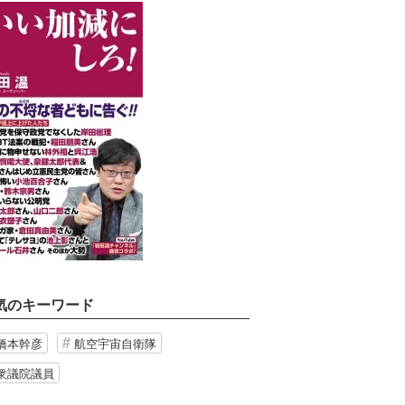
気のキーワード
橋本幹彦
航空宇宙自衛隊
衆議院議員