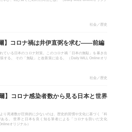
社会／歴史
爾】コロナ禍は井伊直弼を求む――前編
れている日本のコロナ対策。このコロナ禍「日本の無駄」を暴き出
する。 その「無駄」と改善策に迫る。 （Daily WiLL Onlineオリ
社会／歴史
爾】コロナ感染者数から見る日本と世界
より死者数が圧倒的に少ないのは、歴史的習慣や文化に基づく「科
がある。 世界と日本を良く知る筆者による「コロナを防いだ文化
 Onlineオリジナル）