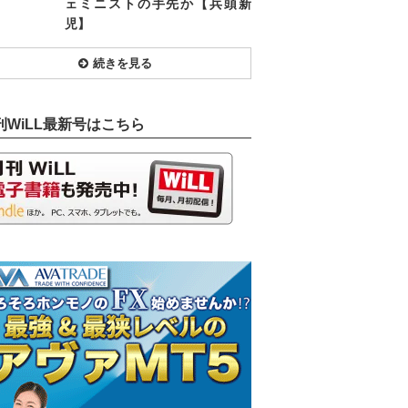
ェミニストの手先か【兵頭新
児】
続きを見る
刊WiLL最新号はこちら