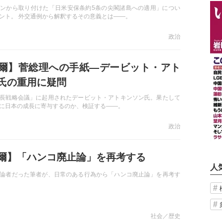
ンから取り付けた「日米安保条約5条の尖閣諸島への適用」につい
ント。 外交通例から解釈するその意義とは――。
政治
爾】菅総理への手紙―デービット・アト
氏の重用に疑問
長戦略会議」に起用されたデービット・アトキンソン氏。果たして
に日本の成長に寄与するのか、検証する――。
政治
爾】「ハンコ廃止論」を再考する
人
論者だった筆者が、日常のある行為から「ハンコ廃止論」を再考す
社会／歴史