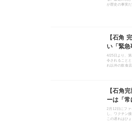
が歴史の事実だ
国、団体がそう
ある。第2次
る。
記事を読む
【石角 
い「緊急
4/25日より
令されることと
れ以外の飲食店
あるものの、基
で、少々厳しい
以上、様々な研
記事を読む
ロナ拡大の盲点
【石角完
ーは「常
2月12日にフ
し、ワクチン接
この遅れはひょ
けたのではない
を紹介する。