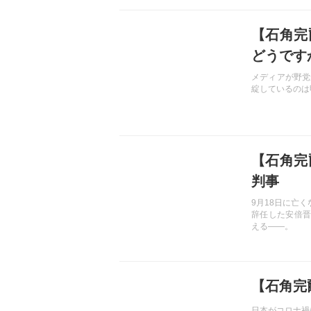
記事を読む
【石角完
どうです
メディアが野党
綻しているのは
記事を読む
【石角完
判事
9月18日に亡
辞任した安倍晋
える――。
記事を読む
【石角完
日本がコロナ禍に