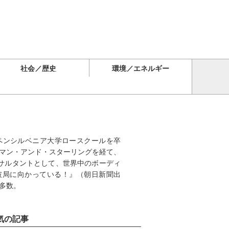
社会／歴史
環境／エネルギー
ペンシルベニア大学ロースクールを卒
務所シャーマン・アンド・スターリングを経て、
ンサルタントとして、世界中のボーディ
破局に向かっている！』（朝日新聞出
多数。
気の記事