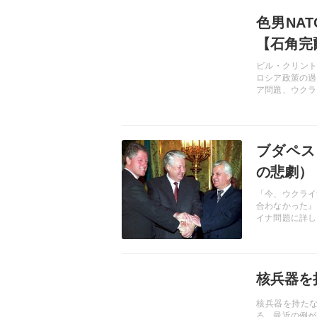
記事を読む
色男NA
【石角完
ビル・クリント
ロシア政策の過
ア問題、ウクラ
ナに見るべきで
記事を読む
ブダペス
の悲劇）
「今、ウクライ
合わなかった』
イナ問題に詳し
み込まれないた
こととは――。
記事を読む
核兵器を
核兵器を持た
る。最近の例が