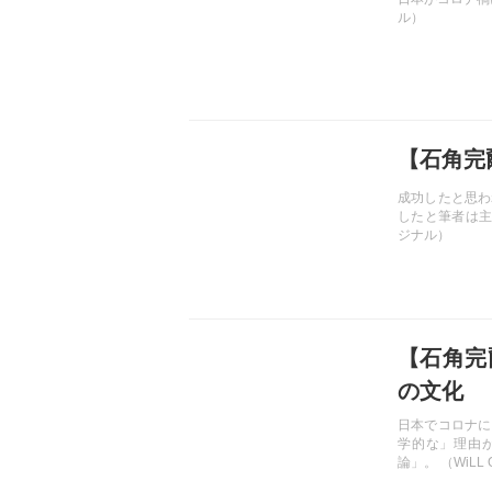
ル）
記事を読む
【石角完
成功したと思わ
したと筆者は主張
ジナル）
記事を読む
【石角完
の文化
日本でコロナに
学的な」理由
論」。 （WiLL