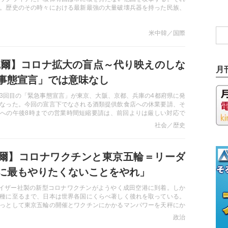
。歴史のその時々における最新最強の大量破壊兵器を持った民族、
でない国に攻撃を仕掛けて“繁栄”を築いたというのが世界の歴史で
大戦後の戦争の歴史を振り返りながら、日本の核保有について考え
米中韓／国際
完爾】コロナ拡大の盲点～代り映えのしな
月
事態宣言」では意味なし
、第3回目の「緊急事態宣言」が東京、大阪、京都、兵庫の4都府県に発
なった。今回の宣言下でなされる酒類提供飲食店への休業要請、そ
への午後8時までの営業時間短縮要請は、前回よりは厳しい対応で
本的にはこれまでの対策の強化版であると言える。これまでと同様
社会／歴史
だけの施策で本当に効果があるのだろうか？コロナが発生して1年
究も進む中、本コラムではこれまであまり指摘されてこなかったコ
と対策について述べる―
爾】コロナワクチンと東京五輪＝リーダ
に最もやりたくないことをやれ」
ァイザー社製の新型コロナワクチンがようやく成田空港に到着。しか
種に至るまで、日本は世界各国にくらべ著しく後れを取っている。
っとして東京五輪の開催とワクチンにかかるマンパワーを天秤にか
か？ 対立する2つの決断を迫られた際に、指導者がとるべき説話
政治