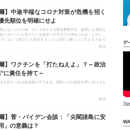
爾】中途半端なコロナ対策が危機を招く
優先順位を明確にせよ
見えないコロナ禍、そして拡大する緊急事態宣言。政府には適切な
策とダメージを受けている経済への手当てが求められる。しかし、
害下において双方とも実現することは非常に難しいと言えるであろ
デ
られる優先順位の基準とは――。
政治
爾】ワクチンを「打たねえよ」？～政治
葉"に責任を持て～
を立証すべきは政治家の方である。国民にその負担を押し付けるな
政治
Twe
爾】菅・バイデン会談：「尖閣諸島に安
W
用」の意義は？