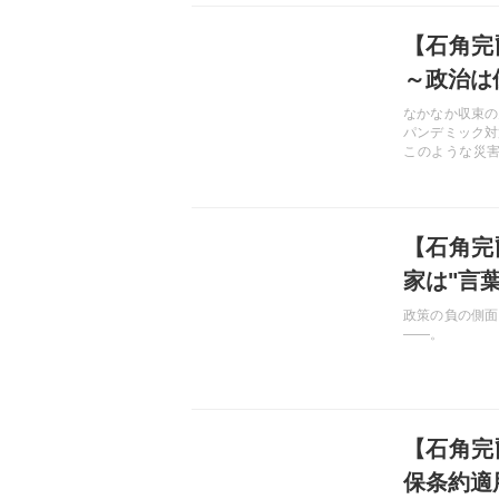
記事を読む
【石角完
～政治は
なかなか収束の
パンデミック対
このような災
う。政府に求め
記事を読む
【石角完
家は"言
政策の負の側面
――。
記事を読む
【石角完
保条約適