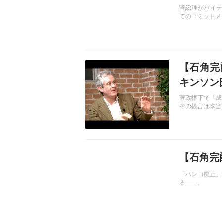
菅総理がバイデ
てのコミットメ
記事を読む
【石角完
キンソン
菅政権下で「成
その提言は本当
記事を読む
【石角完
「ハンコ廃止」
る――。